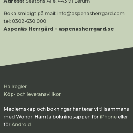
Adress:
Seatons Allé, 443 91 Lerum
Boka smidigt på mail:
info@aspenasherrgard.com
tel: 0302-630 000
Aspenäs Herrgård – aspenasherrgard.se
Hallregler
Köp- och leveransvillkor
Medlemskap och bokningar hanterar vi tillsammans
med Wondr. Hämta bokningsappen för
iPhone
eller
för
Android