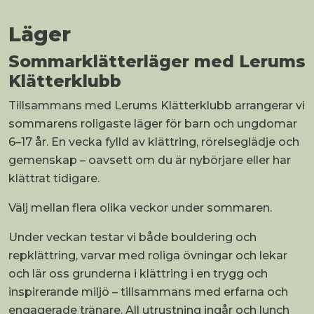
Läger
Sommarklätterläger med Lerums
Klätterklubb
Tillsammans med Lerums Klätterklubb arrangerar vi
sommarens roligaste läger för barn och ungdomar
6–17 år. En vecka fylld av klättring, rörelseglädje och
gemenskap – oavsett om du är nybörjare eller har
klättrat tidigare.
Välj mellan flera olika veckor under sommaren.
Under veckan testar vi både bouldering och
repklättring, varvar med roliga övningar och lekar
och lär oss grunderna i klättring i en trygg och
inspirerande miljö – tillsammans med erfarna och
engagerade tränare. All utrustning ingår och lunch